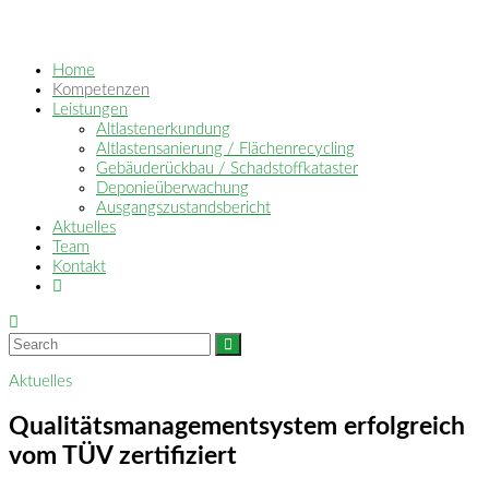
Home
Kompetenzen
Leistungen
Altlastenerkundung
Altlastensanierung / Flächenrecycling
Gebäuderückbau / Schadstoffkataster
Deponieüberwachung
Ausgangszustandsbericht
Aktuelles
Team
Kontakt
Aktuelles
Qualitätsmanagementsystem erfolgreich
vom TÜV zertifiziert